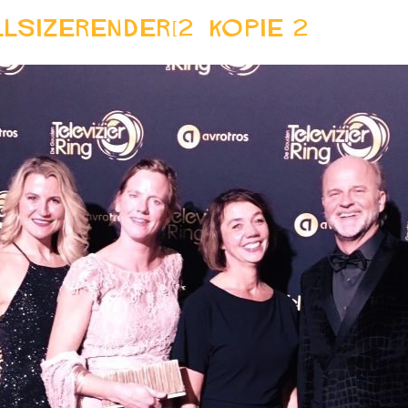
llSizeRender[2] kopie 2